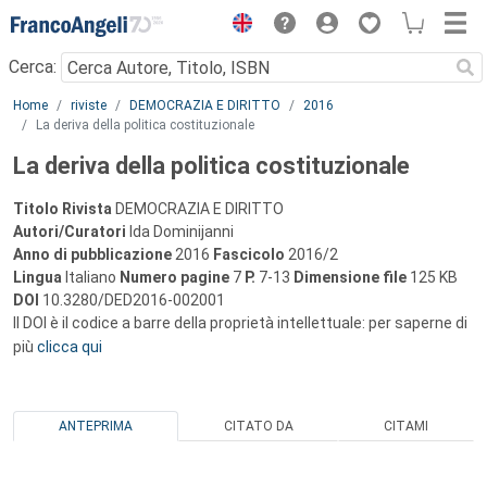
Menu
Cerca:
Main content
Home
riviste
DEMOCRAZIA E DIRITTO
2016
La deriva della politica costituzionale
La deriva della politica costituzionale
Titolo Rivista
DEMOCRAZIA E DIRITTO
Autori/Curatori
Ida Dominijanni
Anno di pubblicazione
2016
Fascicolo
2016/2
Lingua
Italiano
Numero pagine
7
P.
7-13
Dimensione file
125 KB
DOI
10.3280/DED2016-002001
Il DOI è il codice a barre della proprietà intellettuale: per saperne di
più
clicca qui
ANTEPRIMA
CITATO DA
CITAMI