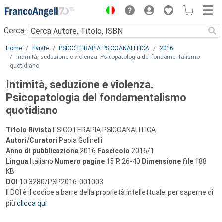
Menu
Cerca:
Main content
Home
riviste
PSICOTERAPIA PSICOANALITICA
2016
Intimità, seduzione e violenza. Psicopatologia del fondamentalismo
quotidiano
Intimità, seduzione e violenza.
Psicopatologia del fondamentalismo
quotidiano
Titolo Rivista
PSICOTERAPIA PSICOANALITICA
Autori/Curatori
Paola Golinelli
Anno di pubblicazione
2016
Fascicolo
2016/1
Lingua
Italiano
Numero pagine
15
P.
26-40
Dimensione file
188
KB
DOI
10.3280/PSP2016-001003
Il DOI è il codice a barre della proprietà intellettuale: per saperne di
più
clicca qui