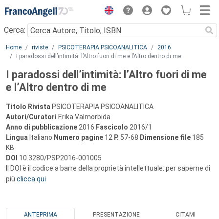
Menu
Cerca:
Main content
Home
riviste
PSICOTERAPIA PSICOANALITICA
2016
I paradossi dell’intimità: l’Altro fuori di me e l’Altro dentro di me
I paradossi dell’intimità: l’Altro fuori di me
e l’Altro dentro di me
Titolo Rivista
PSICOTERAPIA PSICOANALITICA
Autori/Curatori
Erika Valmorbida
Anno di pubblicazione
2016
Fascicolo
2016/1
Lingua
Italiano
Numero pagine
12
P.
57-68
Dimensione file
185
KB
DOI
10.3280/PSP2016-001005
Il DOI è il codice a barre della proprietà intellettuale: per saperne di
più
clicca qui
ANTEPRIMA
PRESENTAZIONE
CITAMI