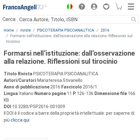
Menu
Cerca:
Main content
Home
riviste
PSICOTERAPIA PSICOANALITICA
2016
Formarsi nell’istituzione: dall’osservazione alla relazione. Riflessioni sul
tirocinio
Formarsi nell’istituzione: dall’osservazione
alla relazione. Riflessioni sul tirocinio
Titolo Rivista
PSICOTERAPIA PSICOANALITICA
Autori/Curatori
Mariateresa Stivanello
Anno di pubblicazione
2016
Fascicolo
2016/1
Lingua
Italiano
Numero pagine
11
P.
126-136
Dimensione file
166
KB
DOI
10.3280/PSP2016-001009
Il DOI è il codice a barre della proprietà intellettuale: per saperne di
più
clicca qui