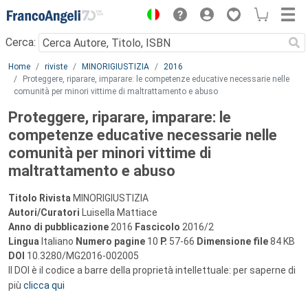
Menu
Cerca:
Main content
Home
riviste
MINORIGIUSTIZIA
2016
Proteggere, riparare, imparare: le competenze educative necessarie nelle
comunità per minori vittime di maltrattamento e abuso
Proteggere, riparare, imparare: le
competenze educative necessarie nelle
comunità per minori vittime di
maltrattamento e abuso
Titolo Rivista
MINORIGIUSTIZIA
Autori/Curatori
Luisella Mattiace
Anno di pubblicazione
2016
Fascicolo
2016/2
Lingua
Italiano
Numero pagine
10
P.
57-66
Dimensione file
84 KB
DOI
10.3280/MG2016-002005
Il DOI è il codice a barre della proprietà intellettuale: per saperne di
più
clicca qui