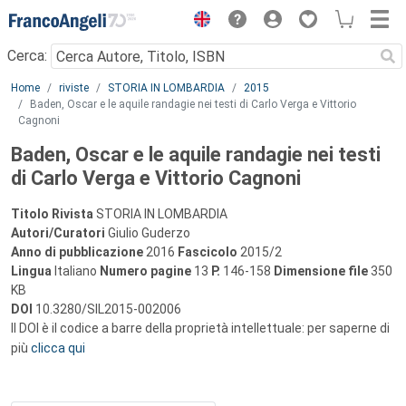
Menu
Cerca:
Main content
Home
riviste
STORIA IN LOMBARDIA
2015
Baden, Oscar e le aquile randagie nei testi di Carlo Verga e Vittorio
Cagnoni
Baden, Oscar e le aquile randagie nei testi
di Carlo Verga e Vittorio Cagnoni
Titolo Rivista
STORIA IN LOMBARDIA
Autori/Curatori
Giulio Guderzo
Anno di pubblicazione
2016
Fascicolo
2015/2
Lingua
Italiano
Numero pagine
13
P.
146-158
Dimensione file
350
KB
DOI
10.3280/SIL2015-002006
Il DOI è il codice a barre della proprietà intellettuale: per saperne di
più
clicca qui