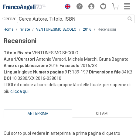
Menu
Cerca:
Main content
Home
riviste
VENTUNESIMO SECOLO
2016
Recensioni
Recensioni
Titolo Rivista
VENTUNESIMO SECOLO
Autori/Curatori
Antonio Varsori, Michele Marchi, Bruna Bagnato
Anno di pubblicazione
2016
Fascicolo
2016/38
Lingua
Inglese
Numero pagine
9
P.
189-197
Dimensione file
84 KB
DOI
10.3280/XXI2016-038010
Il DOI è il codice a barre della proprietà intellettuale: per saperne di
più
clicca qui
ANTEPRIMA
CITAMI
Qui sotto puoi vedere in anteprima la prima pagina di questo