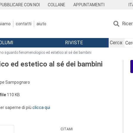
IT
PUBBLICARE CON NOI
COLLANE
APPUNTAMENTI
Rice
 siamo
contatti
aiuto
OLUMI
RIVISTE
Cerca:
no sguardo fenomenologico ed estetico al sé dei bambini
o ed estetico al sé dei bambini
eppe Sampognaro
ile
110 KB
 per saperne di più
clicca qui
CITAMI