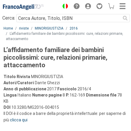
Menu
Cerca:
Main content
Home
riviste
MINORIGIUSTIZIA
2016
L’affidamento familiare dei bambini piccolissimi: cure, relazioni primarie,
attaccamento
L’affidamento familiare dei bambini
piccolissimi: cure, relazioni primarie,
attaccamento
Titolo Rivista
MINORIGIUSTIZIA
Autori/Curatori
Dante Ghezzi
Anno di pubblicazione
2017
Fascicolo
2016/4
Lingua
Italiano
Numero pagine
8
P.
162-169
Dimensione file
78
KB
DOI
10.3280/MG2016-004015
Il DOI è il codice a barre della proprietà intellettuale: per saperne di
più
clicca qui