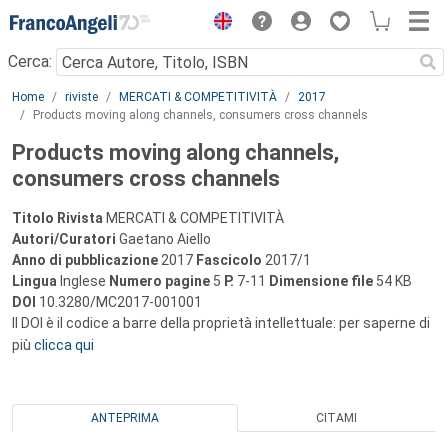
Menu
Cerca:
Main content
Home
riviste
MERCATI & COMPETITIVITÀ
2017
Products moving along channels, consumers cross channels
Products moving along channels,
consumers cross channels
Titolo Rivista
MERCATI & COMPETITIVITÀ
Autori/Curatori
Gaetano Aiello
Anno di pubblicazione
2017
Fascicolo
2017/1
Lingua
Inglese
Numero pagine
5
P.
7-11
Dimensione file
54 KB
DOI
10.3280/MC2017-001001
Il DOI è il codice a barre della proprietà intellettuale: per saperne di
più
clicca qui
ANTEPRIMA
CITAMI