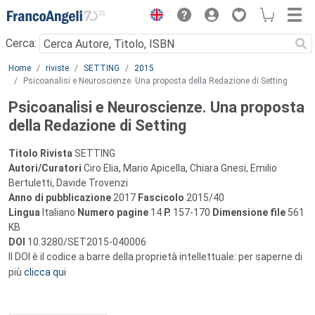
Menu
Cerca:
Main content
Home
riviste
SETTING
2015
Psicoanalisi e Neuroscienze. Una proposta della Redazione di Setting
Psicoanalisi e Neuroscienze. Una proposta
della Redazione di Setting
Titolo Rivista
SETTING
Autori/Curatori
Ciro Elia, Mario Apicella, Chiara Gnesi, Emilio
Bertuletti, Davide Trovenzi
Anno di pubblicazione
2017
Fascicolo
2015/40
Lingua
Italiano
Numero pagine
14
P.
157-170
Dimensione file
561
KB
DOI
10.3280/SET2015-040006
Il DOI è il codice a barre della proprietà intellettuale: per saperne di
più
clicca qui