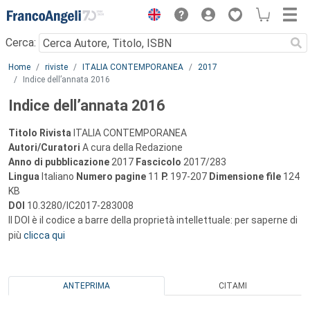
Menu
Cerca:
Main content
Home
riviste
ITALIA CONTEMPORANEA
2017
Indice dell’annata 2016
Indice dell’annata 2016
Titolo Rivista
ITALIA CONTEMPORANEA
Autori/Curatori
A cura della Redazione
Anno di pubblicazione
2017
Fascicolo
2017/283
Lingua
Italiano
Numero pagine
11
P.
197-207
Dimensione file
124
KB
DOI
10.3280/IC2017-283008
Il DOI è il codice a barre della proprietà intellettuale: per saperne di
più
clicca qui
ANTEPRIMA
CITAMI