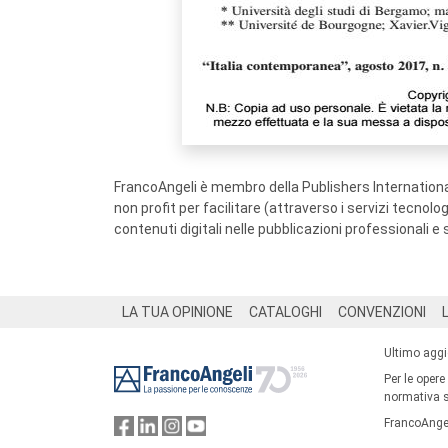
FrancoAngeli è membro della Publishers International
non profit per facilitare (attraverso i servizi tecnol
contenuti digitali nelle pubblicazioni professionali e 
Footer
LA TUA OPINIONE
CATALOGHI
CONVENZIONI
Ultimo agg
Per le opere
normativa su
FrancoAngel