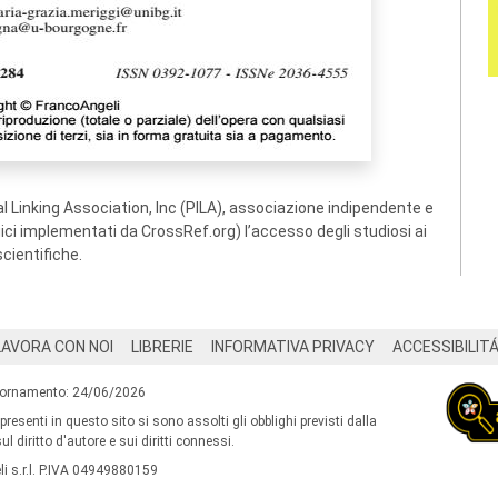
 Linking Association, Inc (PILA), associazione indipendente e
ogici implementati da CrossRef.org) l’accesso degli studiosi ai
scientifiche.
LAVORA CON NOI
LIBRERIE
INFORMATIVA PRIVACY
ACCESSIBILIT
iornamento: 24/06/2026
 presenti in questo sito si sono assolti gli obblighi previsti dalla
l diritto d'autore e sui diritti connessi.
i s.r.l. P.IVA 04949880159