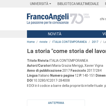
Menu
Main content
Footer
Menu
UNIVERSITÀ
BIBLIOTECA MULTIMEDIALE
chi
NOVITÀ
V
Main content
Home
riviste
ITALIA CONTEMPORANEA
2017
La
La storia "come storia del lavo
Titolo Rivista
ITALIA CONTEMPORANEA
Autori/Curatori
Maria Grazia Meriggi, Xavier Vigna
Anno di pubblicazione
2017
Fascicolo
2017/284
Lingua
Italiano
Numero pagine
12
P.
140-151
Dimens
DOI
10.3280/IC2017-284008
Il DOI è il codice a barre della proprietà intellettuale:
ANTEPRIMA