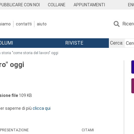
EN
PUBBLICARE CON NOI
COLLANE
APPUNTAMENTI
Ricer
 siamo
contatti
aiuto
OLUMI
RIVISTE
Cerca:
 storia "come storia del lavoro" oggi
ro" oggi
ione file
109 KB
 per saperne di più
clicca qui
PRESENTAZIONE
CITAMI