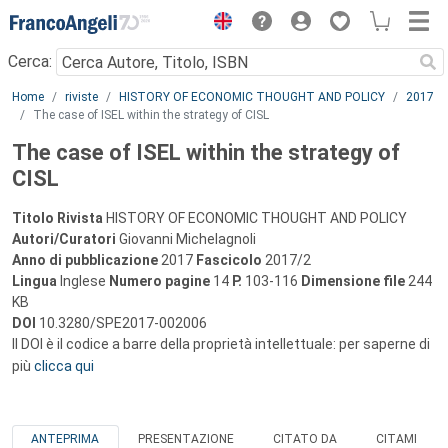
Menu
Cerca:
Main content
Home
riviste
HISTORY OF ECONOMIC THOUGHT AND POLICY
2017
The case of ISEL within the strategy of CISL
The case of ISEL within the strategy of
CISL
Titolo Rivista
HISTORY OF ECONOMIC THOUGHT AND POLICY
Autori/Curatori
Giovanni Michelagnoli
Anno di pubblicazione
2017
Fascicolo
2017/2
Lingua
Inglese
Numero pagine
14
P.
103-116
Dimensione file
244
KB
DOI
10.3280/SPE2017-002006
Il DOI è il codice a barre della proprietà intellettuale: per saperne di
più
clicca qui
ANTEPRIMA
PRESENTAZIONE
CITATO DA
CITAMI