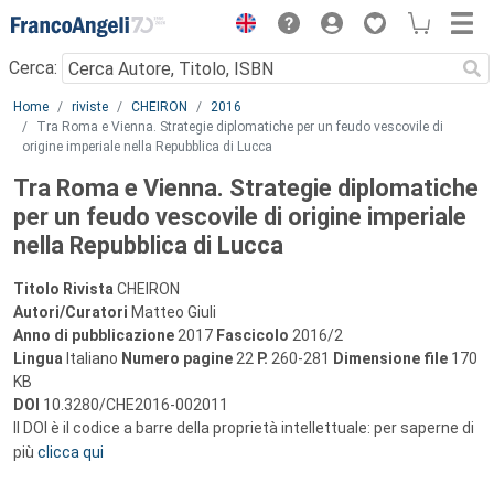
Menu
Cerca:
Main content
Home
riviste
CHEIRON
2016
Tra Roma e Vienna. Strategie diplomatiche per un feudo vescovile di
origine imperiale nella Repubblica di Lucca
Tra Roma e Vienna. Strategie diplomatiche
per un feudo vescovile di origine imperiale
nella Repubblica di Lucca
Titolo Rivista
CHEIRON
Autori/Curatori
Matteo Giuli
Anno di pubblicazione
2017
Fascicolo
2016/2
Lingua
Italiano
Numero pagine
22
P.
260-281
Dimensione file
170
KB
DOI
10.3280/CHE2016-002011
Il DOI è il codice a barre della proprietà intellettuale: per saperne di
più
clicca qui