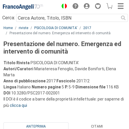
Menu
Cerca:
Main content
Home
riviste
PSICOLOGIA DI COMUNITA’
2017
Presentazione del numero. Emergenza ed intervento di comunità
Presentazione del numero. Emergenza ed
intervento di comunità
Titolo Rivista
PSICOLOGIA DI COMUNITA’
Autori/Curatori
Mariateresa Fenoglio, Davide Boniforti, Elena
Marta
Anno di pubblicazione
2017
Fascicolo
2017/2
Lingua
Italiano
Numero pagine
5
P.
5-9
Dimensione file
116 KB
DOI
10.3280/PSC2017-002001
Il DOI è il codice a barre della proprietà intellettuale: per saperne di
più
clicca qui
ANTEPRIMA
CITAMI