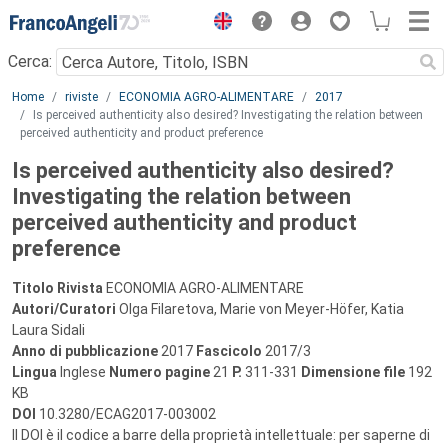
Menu
Cerca:
Main content
Home
riviste
ECONOMIA AGRO-ALIMENTARE
2017
Is perceived authenticity also desired? Investigating the relation between
perceived authenticity and product preference
Is perceived authenticity also desired?
Investigating the relation between
perceived authenticity and product
preference
Titolo Rivista
ECONOMIA AGRO-ALIMENTARE
Autori/Curatori
Olga Filaretova, Marie von Meyer-Höfer, Katia
Laura Sidali
Anno di pubblicazione
2017
Fascicolo
2017/3
Lingua
Inglese
Numero pagine
21
P.
311-331
Dimensione file
192
KB
DOI
10.3280/ECAG2017-003002
Il DOI è il codice a barre della proprietà intellettuale: per saperne di