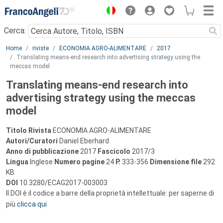
Menu
Cerca:
Main content
Home
riviste
ECONOMIA AGRO-ALIMENTARE
2017
Translating means-end research into advertising strategy using the
meccas model
Translating means-end research into
advertising strategy using the meccas
model
Titolo Rivista
ECONOMIA AGRO-ALIMENTARE
Autori/Curatori
Daniel Eberhard
Anno di pubblicazione
2017
Fascicolo
2017/3
Lingua
Inglese
Numero pagine
24
P.
333-356
Dimensione file
292
KB
DOI
10.3280/ECAG2017-003003
Il DOI è il codice a barre della proprietà intellettuale: per saperne di
più
clicca qui