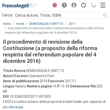
Menu
Cerca:
Main content
Home
riviste
DEMOCRAZIA E DIRITTO
2017
Il procedimento di revisione della Costituzione (a proposito della riforma
respinta dal referendum popolare del 4 dicembre 2016)
Il procedimento di revisione della
Costituzione (a proposito della riforma
respinta dal referendum popolare del 4
dicembre 2016)
Titolo Rivista
DEMOCRAZIA E DIRITTO
Autori/Curatori
Giampietro Ferri
Anno di pubblicazione
2018
Fascicolo
2017/1
Lingua
Italiano
Numero pagine
16
P.
13-28
Dimensione file
220
KB
DOI
10.3280/DED2017-001003
Il DOI è il codice a barre della proprietà intellettuale: per saperne di
più
clicca qui