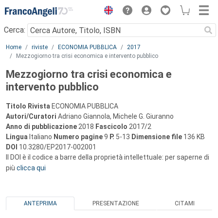
Menu
Cerca:
Main content
Home
riviste
ECONOMIA PUBBLICA
2017
Mezzogiorno tra crisi economica e intervento pubblico
Mezzogiorno tra crisi economica e
intervento pubblico
Titolo Rivista
ECONOMIA PUBBLICA
Autori/Curatori
Adriano Giannola, Michele G. Giuranno
Anno di pubblicazione
2018
Fascicolo
2017/2
Lingua
Italiano
Numero pagine
9
P.
5-13
Dimensione file
136 KB
DOI
10.3280/EP2017-002001
Il DOI è il codice a barre della proprietà intellettuale: per saperne di
più
clicca qui
ANTEPRIMA
PRESENTAZIONE
CITAMI