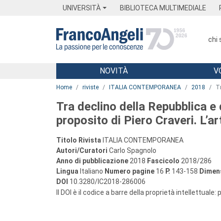
Menu
Main content
Footer
Menu
UNIVERSITÀ
BIBLIOTECA MULTIMEDIALE
chi
NOVITÀ
V
Main content
Home
riviste
ITALIA CONTEMPORANEA
2018
Tr
Tra declino della Repubblica e d
proposito di Piero Craveri. L’a
Titolo Rivista
ITALIA CONTEMPORANEA
Autori/Curatori
Carlo Spagnolo
Anno di pubblicazione
2018
Fascicolo
2018/286
Lingua
Italiano
Numero pagine
16
P.
143-158
Dimens
DOI
10.3280/IC2018-286006
Il DOI è il codice a barre della proprietà intellettuale: