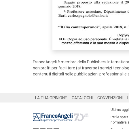
FrancoAngeli è membro della Publishers International
non profit per facilitare (attraverso i servizi tecnol
contenuti digitali nelle pubblicazioni professionali e 
Footer
LA TUA OPINIONE
CATALOGHI
CONVENZIONI
Ultimo agg
Per le opere
normativa su