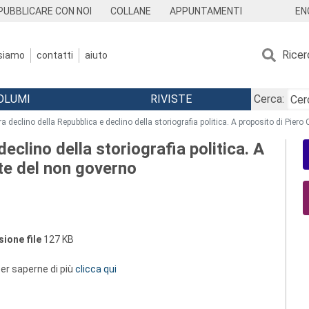
EN
PUBBLICARE CON NOI
COLLANE
APPUNTAMENTI
Ricer
 siamo
contatti
aiuto
OLUMI
RIVISTE
Cerca:
a declino della Repubblica e declino della storiografia politica. A proposito di Piero 
eclino della storiografia politica. A
rte del non governo
ione file
127 KB
 per saperne di più
clicca qui