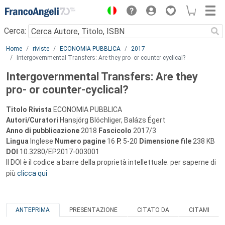
Menu
Cerca:
Main content
Home
riviste
ECONOMIA PUBBLICA
2017
Intergovernmental Transfers: Are they pro- or counter-cyclical?
Intergovernmental Transfers: Are they
pro- or counter-cyclical?
Titolo Rivista
ECONOMIA PUBBLICA
Autori/Curatori
Hansjörg Blöchliger, Balázs Égert
Anno di pubblicazione
2018
Fascicolo
2017/3
Lingua
Inglese
Numero pagine
16
P.
5-20
Dimensione file
238 KB
DOI
10.3280/EP2017-003001
Il DOI è il codice a barre della proprietà intellettuale: per saperne di
più
clicca qui
ANTEPRIMA
PRESENTAZIONE
CITATO DA
CITAMI