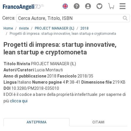
Menu
Cerca:
Main content
Home
riviste
PROJECT MANAGER (IL)
2018
Progetti di impresa: startup innovative, lean startup e cryptomoneta
Progetti di impresa: startup innovative,
lean startup e cryptomoneta
Titolo Rivista
PROJECT MANAGER (IL)
Autori/Curatori
Lucia Montauti
Anno di pubblicazione
2018
Fascicolo
2018/35
Lingua
Italiano
Numero pagine
4
P.
38-41
Dimensione file
219 KB
DOI
10.3280/PM2018-035010
Il DOI è il codice a barre della proprietà intellettuale: per saperne di
più
clicca qui
ANTEPRIMA
CITAMI