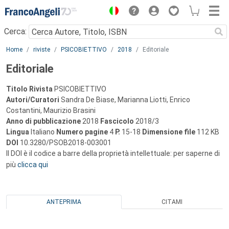
Menu
Cerca:
Main content
Home
riviste
PSICOBIETTIVO
2018
Editoriale
Editoriale
Titolo Rivista
PSICOBIETTIVO
Autori/Curatori
Sandra De Biase, Marianna Liotti, Enrico
Costantini, Maurizio Brasini
Anno di pubblicazione
2018
Fascicolo
2018/3
Lingua
Italiano
Numero pagine
4
P.
15-18
Dimensione file
112 KB
DOI
10.3280/PSOB2018-003001
Il DOI è il codice a barre della proprietà intellettuale: per saperne di
più
clicca qui
ANTEPRIMA
CITAMI