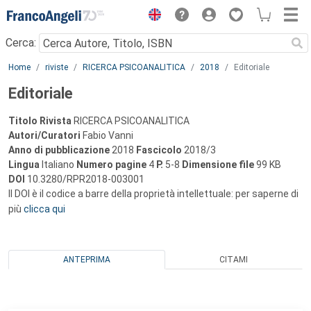
Menu
Cerca:
Main content
Home
riviste
RICERCA PSICOANALITICA
2018
Editoriale
Editoriale
Titolo Rivista
RICERCA PSICOANALITICA
Autori/Curatori
Fabio Vanni
Anno di pubblicazione
2018
Fascicolo
2018/3
Lingua
Italiano
Numero pagine
4
P.
5-8
Dimensione file
99 KB
DOI
10.3280/RPR2018-003001
Il DOI è il codice a barre della proprietà intellettuale: per saperne di
più
clicca qui
ANTEPRIMA
CITAMI