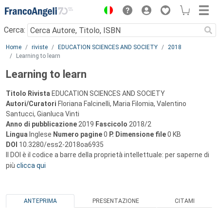
Menu
Cerca:
Main content
Home
riviste
EDUCATION SCIENCES AND SOCIETY
2018
Learning to learn
Learning to learn
Titolo Rivista
EDUCATION SCIENCES AND SOCIETY
Autori/Curatori
Floriana Falcinelli, Maria Filomia, Valentino
Santucci, Gianluca Vinti
Anno di pubblicazione
2019
Fascicolo
2018/2
Lingua
Inglese
Numero pagine
0
P.
Dimensione file
0 KB
DOI
10.3280/ess2-2018oa6935
Il DOI è il codice a barre della proprietà intellettuale: per saperne di
più
clicca qui
ANTEPRIMA
PRESENTAZIONE
CITAMI