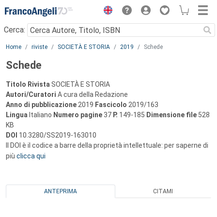
Menu
Cerca:
Main content
Home
riviste
SOCIETÀ E STORIA
2019
Schede
Schede
Titolo Rivista
SOCIETÀ E STORIA
Autori/Curatori
A cura della Redazione
Anno di pubblicazione
2019
Fascicolo
2019/163
Lingua
Italiano
Numero pagine
37
P.
149-185
Dimensione file
528
KB
DOI
10.3280/SS2019-163010
Il DOI è il codice a barre della proprietà intellettuale: per saperne di
più
clicca qui
ANTEPRIMA
CITAMI