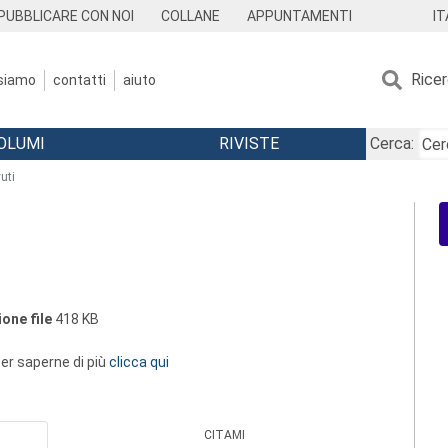
IT
PUBBLICARE CON NOI
COLLANE
APPUNTAMENTI
Rice
 siamo
contatti
aiuto
OLUMI
RIVISTE
Cerca:
vuti
one file
418 KB
 per saperne di più
clicca qui
CITAMI