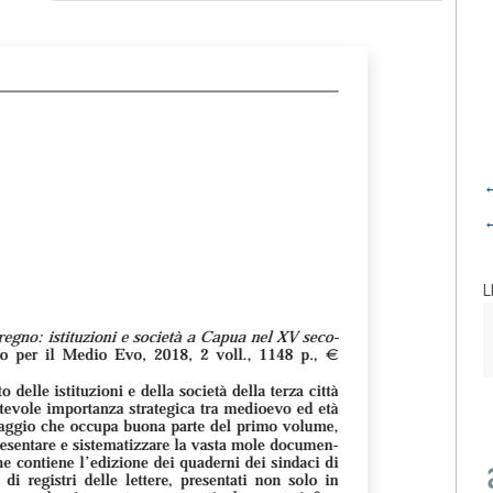
←
←
L