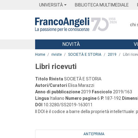
Menu
Main content
Footer
Menu
UNIVERSITÀ
BIBLIOTECA MULTIMEDIALE
chi
NOVITÀ
V
Main content
Home
riviste
SOCIETÀ E STORIA
2019
Libri rice
Libri ricevuti
Titolo Rivista
SOCIETÀ E STORIA
Autori/Curatori
Elisa Marazzi
Anno di pubblicazione
2019
Fascicolo
2019/163
Lingua
Italiano
Numero pagine
6
P.
187-192
Dimensi
DOI
10.3280/SS2019-163011
Il DOI è il codice a barre della proprietà intellettuale:
ANTEPRIMA