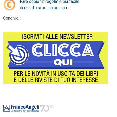
Fare copie “in regola” è più facile
di quanto si possa pensare
Condividi :
Footer