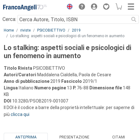
Menu
Cerca:
Main content
Home
riviste
PSICOBIETTIVO
2019
Lo stalking: aspetti sociali e psicologici di un fenomeno in aumento
Lo stalking: aspetti sociali e psicologici di
un fenomeno in aumento
Titolo Rivista
PSICOBIETTIVO
Autori/Curatori
Maddalena Cialdella, Paola de Cesare
Anno di pubblicazione
2019
Fascicolo
2019/1
Lingua
Italiano
Numero pagine
13
P.
76-88
Dimensione file
148
KB
DOI
10.3280/PSOB2019-001007
Il DOI è il codice a barre della proprietà intellettuale: per saperne di
più
clicca qui
ANTEPRIMA
PRESENTAZIONE
CITAMI