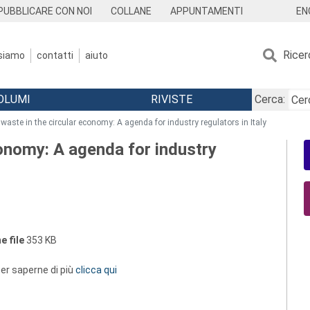
EN
PUBBLICARE CON NOI
COLLANE
APPUNTAMENTI
Ricer
 siamo
contatti
aiuto
OLUMI
RIVISTE
Cerca:
n waste in the circular economy: A agenda for industry regulators in Italy
economy: A agenda for industry
e file
353 KB
 per saperne di più
clicca qui