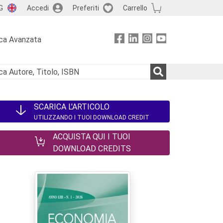
G
Accedi
Preferiti
Carrello
ca Avanzata
SCARICA L'ARTICOLO
UTILIZZANDO I TUOI DOWNLOAD CREDIT
ACQUISTA QUI I TUOI
DOWNLOAD CREDITS