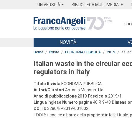
Menu
Main content
Footer
Menu
UNIVERSITÀ
BIBLIOTECA MULTIMEDIALE
chi
NOVITÀ
V
Main content
Home
riviste
ECONOMIA PUBBLICA
2019
Italia
Italian waste in the circular 
regulators in Italy
Titolo Rivista
ECONOMIA PUBBLICA
Autori/Curatori
Antonio Massarutto
Anno di pubblicazione
2019
Fascicolo
2019/1
Lingua
Inglese
Numero pagine
40
P.
9-48
Dimension
DOI
10.3280/EP2019-001002
Il DOI è il codice a barre della proprietà intellettuale: