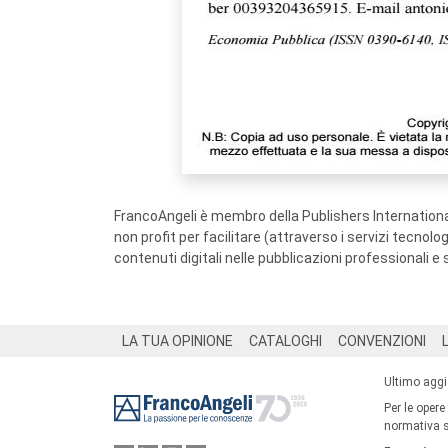
FrancoAngeli è membro della Publishers International
non profit per facilitare (attraverso i servizi tecnol
contenuti digitali nelle pubblicazioni professionali e 
Footer
LA TUA OPINIONE
CATALOGHI
CONVENZIONI
Ultimo agg
Per le opere
normativa su