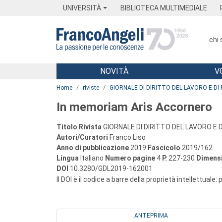
Menu
Main content
Footer
Menu
UNIVERSITÀ
BIBLIOTECA MULTIMEDIALE
chi
NOVITÀ
V
Main content
Home
riviste
GIORNALE DI DIRITTO DEL LAVORO E DI 
In memoriam Aris Accornero
Titolo Rivista
GIORNALE DI DIRITTO DEL LAVORO E D
Autori/Curatori
Franco Liso
Anno di pubblicazione
2019
Fascicolo
2019/162
Lingua
Italiano
Numero pagine
4
P.
227-230
Dimensi
DOI
10.3280/GDL2019-162001
Il DOI è il codice a barre della proprietà intellettuale:
ANTEPRIMA