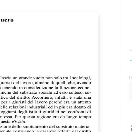
←
←
L