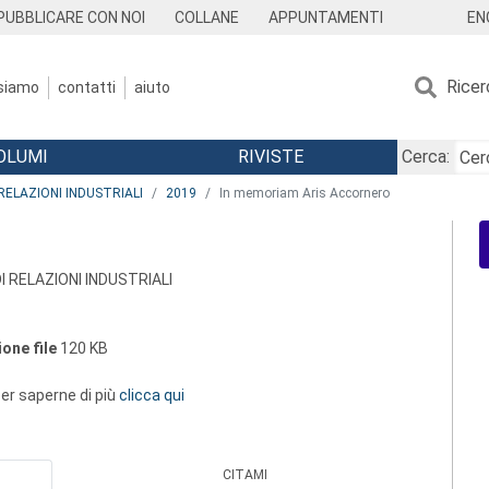
EN
PUBBLICARE CON NOI
COLLANE
APPUNTAMENTI
Ricer
 siamo
contatti
aiuto
OLUMI
RIVISTE
Cerca:
RELAZIONI INDUSTRIALI
2019
In memoriam Aris Accornero
I RELAZIONI INDUSTRIALI
one file
120 KB
 per saperne di più
clicca qui
CITAMI