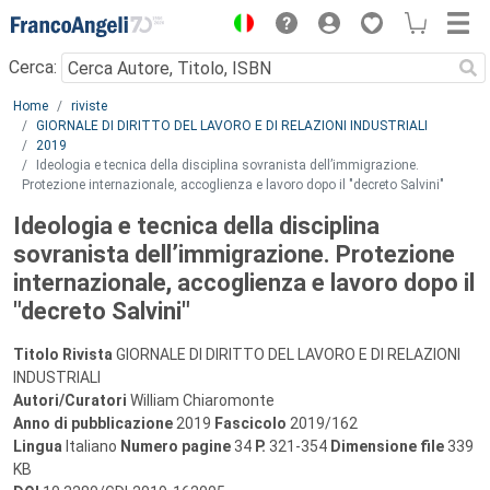
Menu
Cerca:
Main content
Home
riviste
GIORNALE DI DIRITTO DEL LAVORO E DI RELAZIONI INDUSTRIALI
2019
Ideologia e tecnica della disciplina sovranista dell’immigrazione.
Protezione internazionale, accoglienza e lavoro dopo il "decreto Salvini"
Ideologia e tecnica della disciplina
sovranista dell’immigrazione. Protezione
internazionale, accoglienza e lavoro dopo il
"decreto Salvini"
Titolo Rivista
GIORNALE DI DIRITTO DEL LAVORO E DI RELAZIONI
INDUSTRIALI
Autori/Curatori
William Chiaromonte
Anno di pubblicazione
2019
Fascicolo
2019/162
Lingua
Italiano
Numero pagine
34
P.
321-354
Dimensione file
339
KB