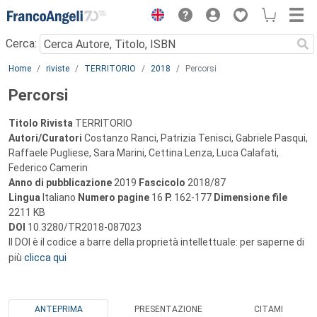
Menu
Cerca:
Main content
Home
riviste
TERRITORIO
2018
Percorsi
Percorsi
Titolo Rivista
TERRITORIO
Autori/Curatori
Costanzo Ranci, Patrizia Tenisci, Gabriele Pasqui,
Raffaele Pugliese, Sara Marini, Cettina Lenza, Luca Calafati,
Federico Camerin
Anno di pubblicazione
2019
Fascicolo
2018/87
Lingua
Italiano
Numero pagine
16
P.
162-177
Dimensione file
2211 KB
DOI
10.3280/TR2018-087023
Il DOI è il codice a barre della proprietà intellettuale: per saperne di
più
clicca qui
ANTEPRIMA
PRESENTAZIONE
CITAMI