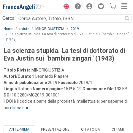
Menu
Cerca:
Main content
Home
riviste
MINORIGIUSTIZIA
2019
La scienza stupida. La tesi di dottorato di Eva Justin sui "bambini zingari"
(1943)
La scienza stupida. La tesi di dottorato di
Eva Justin sui "bambini zingari" (1943)
Titolo Rivista
MINORIGIUSTIZIA
Autori/Curatori
Leonardo Piasere
Anno di pubblicazione
2019
Fascicolo
2019/1
Lingua
Italiano
Numero pagine
15
P.
5-19
Dimensione file
133 KB
DOI
10.3280/MG2019-001001
Il DOI è il codice a barre della proprietà intellettuale: per saperne di
più
clicca qui
ANTEPRIMA
PRESENTAZIONE
CITATO DA
CITAMI