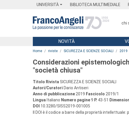
Menu
Main content
Footer
Menu
UNIVERSITÀ
BIBLIOTECA MULTIMEDIALE
chi
NOVITÀ
V
Main content
Home
riviste
SICUREZZA E SCIENZE SOCIALI
2019
Considerazioni epistemologiche
"società chiusa"
Titolo Rivista
SICUREZZA E SCIENZE SOCIALI
Autori/Curatori
Dario Antiseri
Anno di pubblicazione
2019
Fascicolo
2019/1
Lingua
Italiano
Numero pagine
9
P.
43-51
Dimension
DOI
10.3280/SISS2019-001005
Il DOI è il codice a barre della proprietà intellettuale: