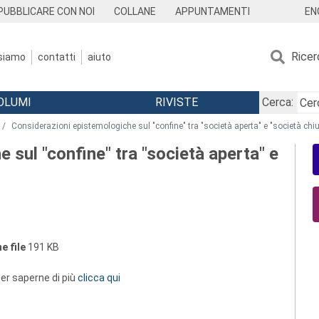
EN
PUBBLICARE CON NOI
COLLANE
APPUNTAMENTI
Ricer
 siamo
contatti
aiuto
OLUMI
RIVISTE
Cerca:
Considerazioni epistemologiche sul "confine" tra "società aperta" e "società chi
 sul "confine" tra "società aperta" e
e file
191 KB
 per saperne di più
clicca qui