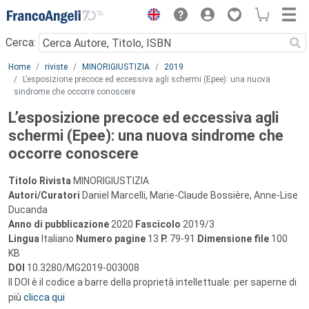
Menu
Cerca:
Main content
Home
riviste
MINORIGIUSTIZIA
2019
L’esposizione precoce ed eccessiva agli schermi (Epee): una nuova
sindrome che occorre conoscere
L’esposizione precoce ed eccessiva agli
schermi (Epee): una nuova sindrome che
occorre conoscere
Titolo Rivista
MINORIGIUSTIZIA
Autori/Curatori
Daniel Marcelli, Marie-Claude Bossière, Anne-Lise
Ducanda
Anno di pubblicazione
2020
Fascicolo
2019/3
Lingua
Italiano
Numero pagine
13
P.
79-91
Dimensione file
100
KB
DOI
10.3280/MG2019-003008
Il DOI è il codice a barre della proprietà intellettuale: per saperne di
più
clicca qui