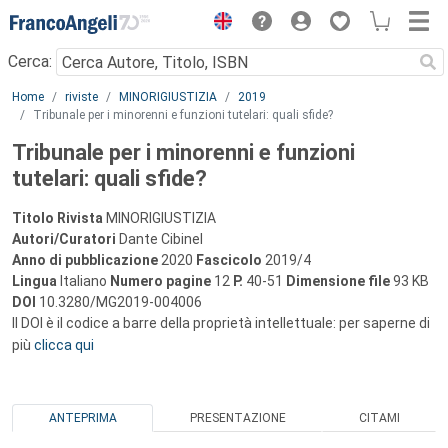
Menu
Cerca:
Main content
Home
riviste
MINORIGIUSTIZIA
2019
Tribunale per i minorenni e funzioni tutelari: quali sfide?
Tribunale per i minorenni e funzioni
tutelari: quali sfide?
Titolo Rivista
MINORIGIUSTIZIA
Autori/Curatori
Dante Cibinel
Anno di pubblicazione
2020
Fascicolo
2019/4
Lingua
Italiano
Numero pagine
12
P.
40-51
Dimensione file
93 KB
DOI
10.3280/MG2019-004006
Il DOI è il codice a barre della proprietà intellettuale: per saperne di
più
clicca qui
ANTEPRIMA
PRESENTAZIONE
CITAMI