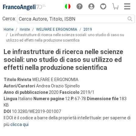
Menu
Cerca:
Main content
Home
riviste
WELFARE E ERGONOMIA
2019
Le infrastrutture di ricerca nelle scienze sociali: uno studio di caso su
utilizzo ed effetti nella produzione scientifica
Le infrastrutture di ricerca nelle scienze
sociali: uno studio di caso su utilizzo ed
effetti nella produzione scientifica
Titolo Rivista
WELFARE E ERGONOMIA
Autori/Curatori
Andrea Orazio Spinello
Anno di pubblicazione
2020
Fascicolo
2019/1
Lingua
Italiano
Numero pagine
12
P.
67-78
Dimensione file
183
KB
DOI
10.3280/WE2019-001007
Il DOI è il codice a barre della proprietà intellettuale: per saperne di
più
clicca qui