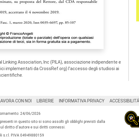
 Linking Association, Inc (PILA), associazione indipendente e
ogici implementati da CrossRef.org) l’accesso degli studiosi ai
scientifiche.
LAVORA CON NOI
LIBRERIE
INFORMATIVA PRIVACY
ACCESSIBILIT
iornamento: 24/06/2026
 presenti in questo sito si sono assolti gli obblighi previsti dalla
l diritto d'autore e sui diritti connessi.
i s.r.l. P.IVA 04949880159