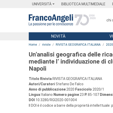
Menu
Main content
Footer
Menu
UNIVERSITÀ
BIBLIOTECA MULTIMEDIALE
chi
NOVITÀ
V
Main content
Home
riviste
RIVISTA GEOGRAFICA ITALIANA
2020
Un’analisi geografica delle rica
mediante l’ individuazione di clu
Napoli
Titolo Rivista
RIVISTA GEOGRAFICA ITALIANA
Autori/Curatori
Stefano De Falco
Anno di pubblicazione
2020
Fascicolo
2020/1
Lingua
Italiano
Numero pagine
23
P.
85-107
Dimensi
DOI
10.3280/RGI2020-001004
Il DOI è il codice a barre della proprietà intellettuale: