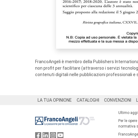
FrancoAngeli è membro della Publishers International
non profit per facilitare (attraverso i servizi tecnol
contenuti digitali nelle pubblicazioni professionali e 
Footer
LA TUA OPINIONE
CATALOGHI
CONVENZIONI
Ultimo agg
Per le opere
normativa su
FrancoAngel