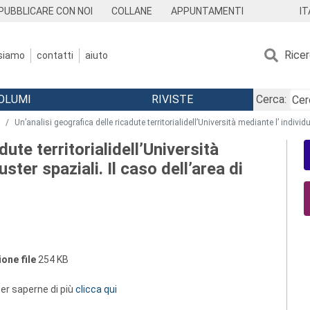
IT
PUBBLICARE CON NOI
COLLANE
APPUNTAMENTI
Rice
 siamo
contatti
aiuto
OLUMI
RIVISTE
Cerca:
Un’analisi geografica delle ricadute territorialidell’Università mediante l’ individ
dute territorialidell’Università
ster spaziali. Il caso dell’area di
one file
254 KB
 per saperne di più
clicca qui