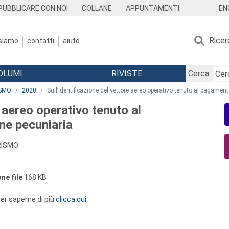
EN
PUBBLICARE CON NOI
COLLANE
APPUNTAMENTI
Ricer
 siamo
contatti
aiuto
OLUMI
RIVISTE
Cerca:
ISMO
2020
Sull’identificazione del vettore aereo operativo tenuto al pagame
e aereo operativo tenuto al
e pecuniaria
URISMO
ne file
168 KB
 per saperne di più
clicca qui