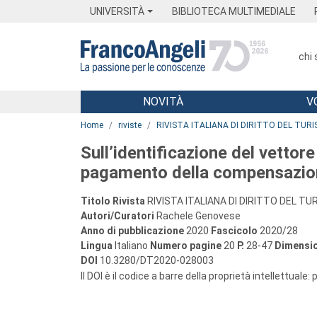
Menu
Main content
Footer
Menu
UNIVERSITÀ
BIBLIOTECA MULTIMEDIALE
chi
NOVITÀ
V
Main content
Home
riviste
RIVISTA ITALIANA DI DIRITTO DEL TUR
Sull’identificazione del vettor
pagamento della compensazion
Titolo Rivista
RIVISTA ITALIANA DI DIRITTO DEL T
Autori/Curatori
Rachele Genovese
Anno di pubblicazione
2020
Fascicolo
2020/28
Lingua
Italiano
Numero pagine
20
P.
28-47
Dimensio
DOI
10.3280/DT2020-028003
Il DOI è il codice a barre della proprietà intellettuale: