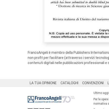
FrancoAngeli è membro della Publishers International
non profit per facilitare (attraverso i servizi tecnol
contenuti digitali nelle pubblicazioni professionali e 
Footer
LA TUA OPINIONE
CATALOGHI
CONVENZIONI
Ultimo agg
Per le opere
normativa su