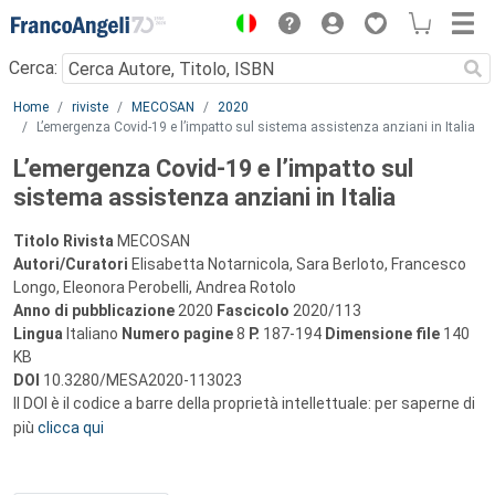
Menu
Cerca:
Main content
Home
riviste
MECOSAN
2020
L’emergenza Covid-19 e l’impatto sul sistema assistenza anziani in Italia
L’emergenza Covid-19 e l’impatto sul
sistema assistenza anziani in Italia
Titolo Rivista
MECOSAN
Autori/Curatori
Elisabetta Notarnicola, Sara Berloto, Francesco
Longo, Eleonora Perobelli, Andrea Rotolo
Anno di pubblicazione
2020
Fascicolo
2020/113
Lingua
Italiano
Numero pagine
8
P.
187-194
Dimensione file
140
KB
DOI
10.3280/MESA2020-113023
Il DOI è il codice a barre della proprietà intellettuale: per saperne di
più
clicca qui