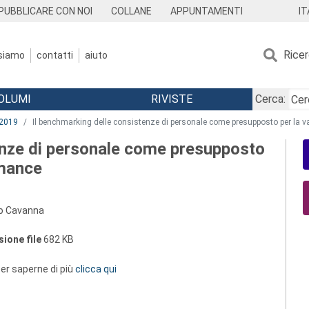
IT
PUBBLICARE CON NOI
COLLANE
APPUNTAMENTI
Rice
 siamo
contatti
aiuto
OLUMI
RIVISTE
Cerca:
2019
Il benchmarking delle consistenze di personale come presupposto per la v
enze di personale come presupposto
rmance
ro Cavanna
ione file
682 KB
 per saperne di più
clicca qui