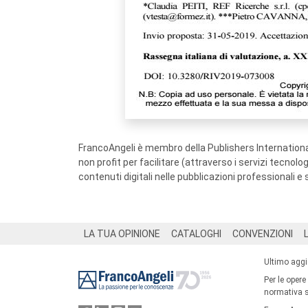
FrancoAngeli è membro della Publishers International
non profit per facilitare (attraverso i servizi tecnol
contenuti digitali nelle pubblicazioni professionali e 
Footer
LA TUA OPINIONE
CATALOGHI
CONVENZIONI
Ultimo agg
Per le opere
normativa su