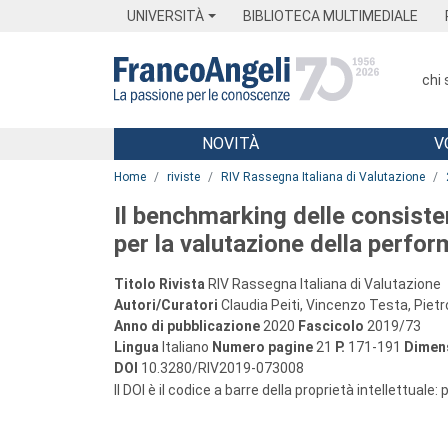
Menu
Main content
Footer
Menu
UNIVERSITÀ
BIBLIOTECA MULTIMEDIALE
chi
NOVITÀ
V
Main content
Home
riviste
RIV Rassegna Italiana di Valutazione
Il benchmarking delle consist
per la valutazione della perfo
Titolo Rivista
RIV Rassegna Italiana di Valutazione
Autori/Curatori
Claudia Peiti, Vincenzo Testa, Piet
Anno di pubblicazione
2020
Fascicolo
2019/73
Lingua
Italiano
Numero pagine
21
P.
171-191
Dimens
DOI
10.3280/RIV2019-073008
Il DOI è il codice a barre della proprietà intellettuale: