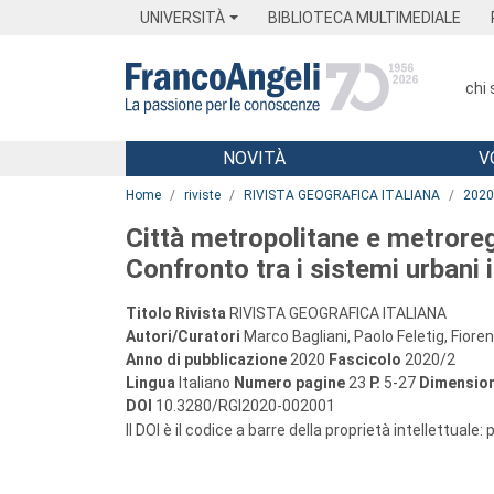
Menu
Main content
Footer
Menu
UNIVERSITÀ
BIBLIOTECA MULTIMEDIALE
chi
NOVITÀ
V
Main content
Home
riviste
RIVISTA GEOGRAFICA ITALIANA
2020
Città metropolitane e metroreg
Confronto tra i sistemi urbani i
Titolo Rivista
RIVISTA GEOGRAFICA ITALIANA
Autori/Curatori
Marco Bagliani, Paolo Feletig, Fiore
Anno di pubblicazione
2020
Fascicolo
2020/2
Lingua
Italiano
Numero pagine
23
P.
5-27
Dimension
DOI
10.3280/RGI2020-002001
Il DOI è il codice a barre della proprietà intellettuale: