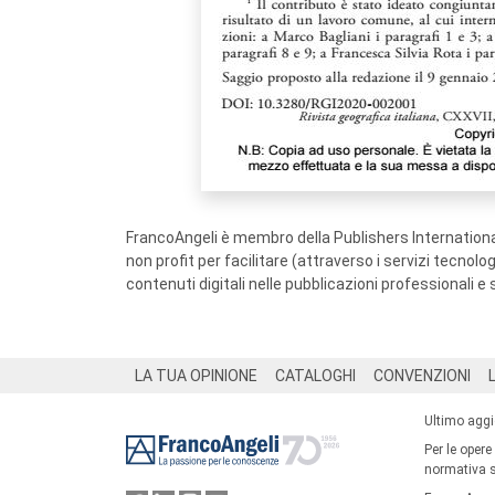
FrancoAngeli è membro della Publishers International
non profit per facilitare (attraverso i servizi tecnol
contenuti digitali nelle pubblicazioni professionali e 
Footer
LA TUA OPINIONE
CATALOGHI
CONVENZIONI
Ultimo agg
Per le opere
normativa su