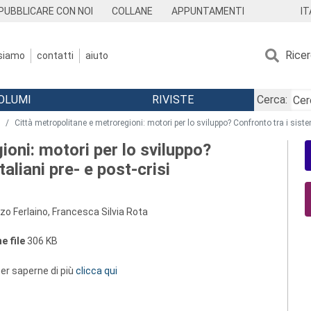
IT
PUBBLICARE CON NOI
COLLANE
APPUNTAMENTI
Rice
 siamo
contatti
aiuto
OLUMI
RIVISTE
Cerca:
Città metropolitane e metroregioni: motori per lo sviluppo? Confronto tra i sistemi
ioni: motori per lo sviluppo?
taliani pre- e post-crisi
nzo Ferlaino, Francesca Silvia Rota
e file
306 KB
 per saperne di più
clicca qui