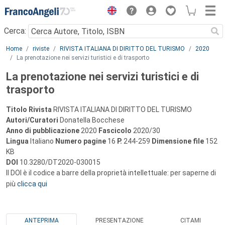
Menu
Cerca:
Main content
Home
riviste
RIVISTA ITALIANA DI DIRITTO DEL TURISMO
2020
La prenotazione nei servizi turistici e di trasporto
La prenotazione nei servizi turistici e di
trasporto
Titolo Rivista
RIVISTA ITALIANA DI DIRITTO DEL TURISMO
Autori/Curatori
Donatella Bocchese
Anno di pubblicazione
2020
Fascicolo
2020/30
Lingua
Italiano
Numero pagine
16
P.
244-259
Dimensione file
152
KB
DOI
10.3280/DT2020-030015
Il DOI è il codice a barre della proprietà intellettuale: per saperne di
più
clicca qui
ANTEPRIMA
PRESENTAZIONE
CITAMI