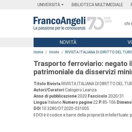
Menu
Main content
Footer
Menu
UNIVERSITÀ
BIBLIOTECA MULTIMEDIALE
chi
NOVITÀ
V
Main content
Home
riviste
RIVISTA ITALIANA DI DIRITTO DEL TUR
Trasporto ferroviario: negato 
patrimoniale da disservizi min
Titolo Rivista
RIVISTA ITALIANA DI DIRITTO DEL T
Autori/Curatori
Calogero Leanza
Anno di pubblicazione
2020
Fascicolo
2020/31
Lingua
Italiano
Numero pagine
22
P.
85-106
Dimensi
DOI
10.3280/DT2020-031005
Il DOI è il codice a barre della proprietà intellettuale: