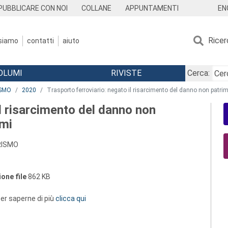
EN
PUBBLICARE CON NOI
COLLANE
APPUNTAMENTI
Ricer
 siamo
contatti
aiuto
OLUMI
RIVISTE
Cerca:
ISMO
2020
Trasporto ferroviario: negato il risarcimento del danno non patri
il risarcimento del danno non
imi
URISMO
one file
862 KB
 per saperne di più
clicca qui