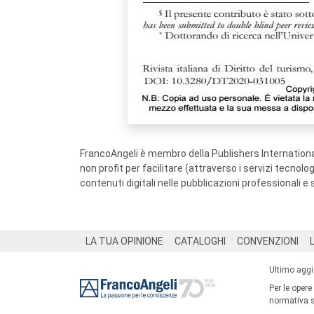
FrancoAngeli è membro della Publishers International
non profit per facilitare (attraverso i servizi tecnol
contenuti digitali nelle pubblicazioni professionali e 
Footer
LA TUA OPINIONE
CATALOGHI
CONVENZIONI
Ultimo agg
Per le opere
normativa su