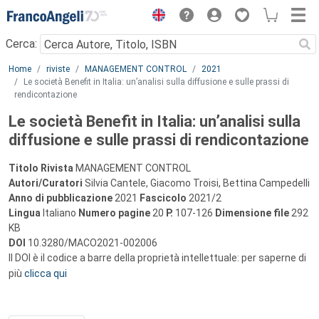
Menu
Cerca:
Main content
Home
riviste
MANAGEMENT CONTROL
2021
Le società Benefit in Italia: un’analisi sulla diffusione e sulle prassi di
rendicontazione
Le società Benefit in Italia: un’analisi sulla
diffusione e sulle prassi di rendicontazione
Titolo Rivista
MANAGEMENT CONTROL
Autori/Curatori
Silvia Cantele, Giacomo Troisi, Bettina Campedelli
Anno di pubblicazione
2021
Fascicolo
2021/2
Lingua
Italiano
Numero pagine
20
P.
107-126
Dimensione file
292
KB
DOI
10.3280/MACO2021-002006
Il DOI è il codice a barre della proprietà intellettuale: per saperne di
più
clicca qui