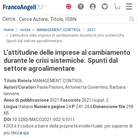
Menu
Cerca:
Main content
Home
riviste
MANAGEMENT CONTROL
2021
L’attitudine delle imprese al cambiamento durante le crisi sistemiche.
Spunti dal settore agroalimentare
L’attitudine delle imprese al cambiamento
durante le crisi sistemiche. Spunti dal
settore agroalimentare
Titolo Rivista
MANAGEMENT CONTROL
Autori/Curatori
Paola Paoloni, Antonietta Cosentino, Barbara
Iannone
Anno di pubblicazione
2021
Fascicolo
2021/suppl. 2
Lingua
Italiano
Numero pagine
24
P.
241-264
Dimensione file
298
KB
DOI
10.3280/MACO2021-002-S1011
Il DOI è il codice a barre della proprietà intellettuale: per saperne di
più
clicca qui