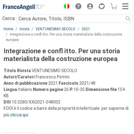
Menu
Cerca:
Main content
Home
riviste
VENTUNESIMO SECOLO
2021
Integrazione e confl itto. Per una storia materialista della costruzione
europea
Integrazione e confl itto. Per una storia
materialista della costruzione europea
Titolo Rivista
VENTUNESIMO SECOLO
Autori/Curatori
Francesco Petrini
Anno di pubblicazione
2021
Fascicolo
2021/48
Lingua
Italiano
Numero pagine
26
P.
10-35
Dimensione file
154
KB
DOI
10.3280/XXI2021-048002
Il DOI è il codice a barre della proprietà intellettuale: per saperne di
più
clicca qui