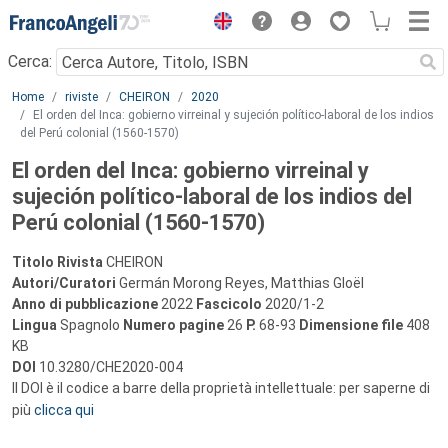
Menu
Cerca:
Main content
Home
riviste
CHEIRON
2020
El orden del Inca: gobierno virreinal y sujeción político-laboral de los indios
del Perú colonial (1560-1570)
El orden del Inca: gobierno virreinal y
sujeción político-laboral de los indios del
Perú colonial (1560-1570)
Titolo Rivista
CHEIRON
Autori/Curatori
Germán Morong Reyes, Matthias Gloël
Anno di pubblicazione
2022
Fascicolo
2020/1-2
Lingua
Spagnolo
Numero pagine
26
P.
68-93
Dimensione file
408
KB
DOI
10.3280/CHE2020-004
Il DOI è il codice a barre della proprietà intellettuale: per saperne di
più
clicca qui