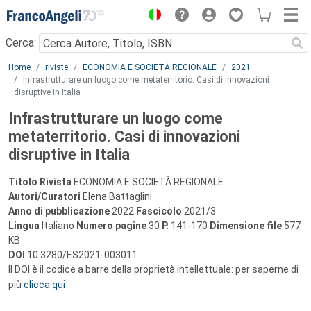
Menu
Cerca:
Main content
Home
riviste
ECONOMIA E SOCIETÀ REGIONALE
2021
Infrastrutturare un luogo come metaterritorio. Casi di innovazioni
disruptive in Italia
Infrastrutturare un luogo come
metaterritorio. Casi di innovazioni
disruptive in Italia
Titolo Rivista
ECONOMIA E SOCIETÀ REGIONALE
Autori/Curatori
Elena Battaglini
Anno di pubblicazione
2022
Fascicolo
2021/3
Lingua
Italiano
Numero pagine
30
P.
141-170
Dimensione file
577
KB
DOI
10.3280/ES2021-003011
Il DOI è il codice a barre della proprietà intellettuale: per saperne di
più
clicca qui